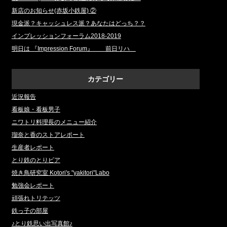
新店のお知らせ(赤坂小鉄屋) ②
現金派？キャッシュレス派？あなたはどっち？？
インプレッションフォーラム2018‐2019
明日は 『Impression Forum』 前日リハ
カテゴリー
近況報告
看板娘・看板男子
ニワトリ料理長のメニュー紹介
瑠奈と香のストアレポート
生産者レポート
とり鉄のとりビア
焼き鳥研究室 Kotori's "yakitori"Labo
勉強会レポート
頑張れトリテッツ
鉄っ子の部屋
♪とり鉄思い出写真館♪