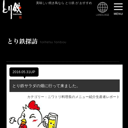
美味しい焼き鳥なら とり鉄 が おすすめ
とり
2016.05.31UP
とり鉄サラダの畑に行って来ました。
カテゴリー：ニワトリ料理長のメニュー紹介生産者レポート