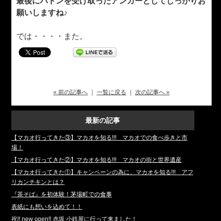
最後にバトンを受け取ったアンカーとしてしっかりお
願いしますね♪
では・・・・また。
« 前の記事へ
｜
一覧に戻る
｜
次の記事へ »
最新の記事
【マカオ行ってきた③】マカオを知る!!! マカオでの食べ歩きと市
場！
【マカオ行ってきた②】マカオを知る!!! マカオの街と世界遺産
【マカオ行ってきた①】キャンペーンの為に、マカオを知る!!! アフ
リカンチキンとは？
『茶そば』を初体験！茅場町での食事
表紙にも想いを込めて！！
祝!! new open!! 赤坂 小鉄屋に行って来ました！