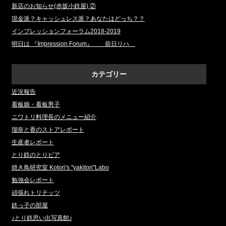
新店のお知らせ(赤坂小鉄屋) ②
現金派？キャッシュレス派？あなたはどっち？？
インプレッションフォーラム2018‐2019
明日は 『Impression Forum』 前日リハ
カテゴリー
近況報告
看板娘・看板男子
ニワトリ料理長のメニュー紹介
瑠奈と香のストアレポート
生産者レポート
とり鉄のとりビア
焼き鳥研究室 Kotori's "yakitori"Labo
勉強会レポート
頑張れトリテッツ
鉄っ子の部屋
♪とり鉄思い出写真館♪