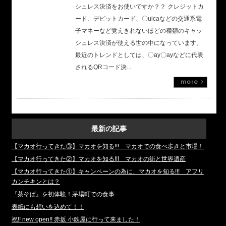
シュレス決済をお使いですか？？ クレジットカ
ード、デビットカード、〇uicaなどの交通系電
子マネーなど覚えきれないほどの種類のキャッ
シュレス決済が使える世の中になっています。
最近のトレンドとしては、〇ay〇ayなどに代表
されるQRコード決...
最新の記事
【マカオ行ってきた③】マカオを知る!!! マカオでの食べ歩きと市場！
【マカオ行ってきた②】マカオを知る!!! マカオの街と世界遺産
【マカオ行ってきた①】キャンペーンの為に、マカオを知る!!! アフリ
カンチキンとは？
『茶そば』を初体験！茅場町での食事
表紙にも想いを込めて！！
祝!! new open!! 赤坂 小鉄屋に行って来ました！