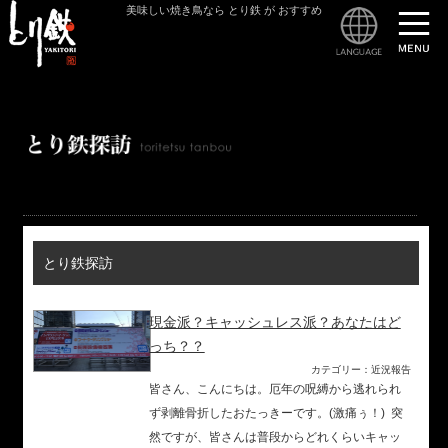
美味しい焼き鳥なら とり鉄 が おすすめ
とり
とり鉄探訪
現金派？キャッシュレス派？あなたはど
っち？？
カテゴリー：近況報告
皆さん、こんにちは。厄年の呪縛から逃れられ
ず剥離骨折したおたっきーです。(激痛ぅ！) 突
然ですが、皆さんは普段からどれくらいキャッ