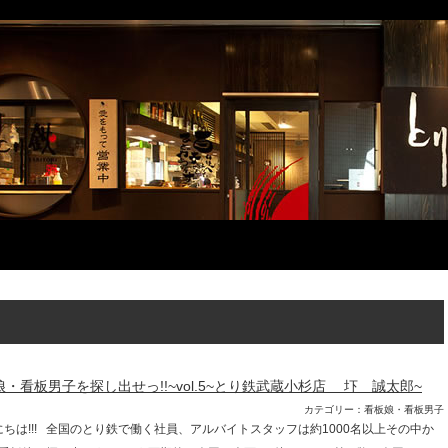
・看板男子を探し出せっ!!~vol.5~とり鉄武蔵小杉店 圷 誠太郎~
カテゴリー：看板娘・看板男子
にちは!!! 全国のとり鉄で働く社員、アルバイトスタッフは約1000名以上その中か