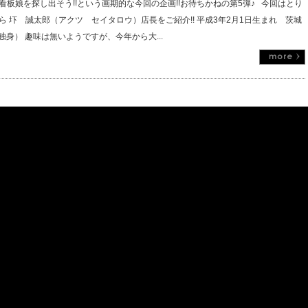
看板娘を探し出そう!!という画期的な今回の企画!!お待ちかねの第5弾♪ 今回はとり
ら 圷 誠太郎（アクツ セイタロウ）店長をご紹介!! 平成3年2月1日生まれ 茨城
!（独身） 趣味は無いようですが、今年から大...