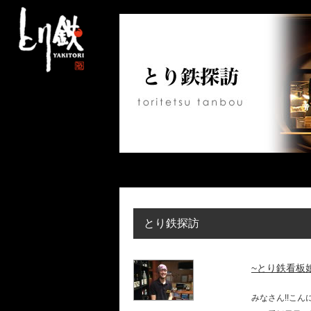
とり鉄探訪
~とり鉄看板娘
みなさん!!こん