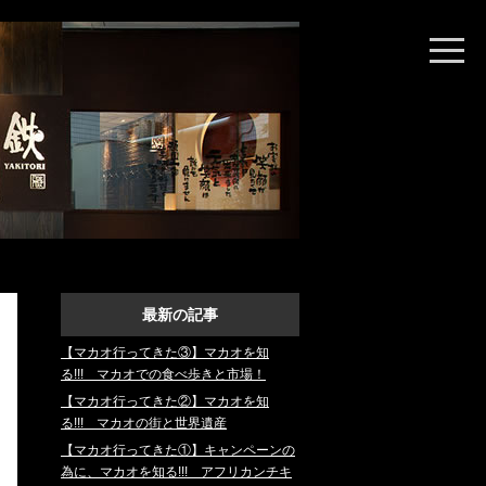
とり鉄探訪
最新の記事
【マカオ行ってきた③】マカオを知
る!!! マカオでの食べ歩きと市場！
【マカオ行ってきた②】マカオを知
る!!! マカオの街と世界遺産
【マカオ行ってきた①】キャンペーンの
為に、マカオを知る!!! アフリカンチキ