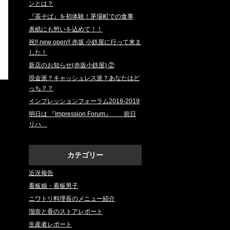
ンとは？
『茶そば』を初体験！茅場町での食事
表紙にも想いを込めて！！
祝!! new open!! 赤坂 小鉄屋に行って来ま
した！
新店のお知らせ(赤坂小鉄屋) ②
現金派？キャッシュレス派？あなたはど
っち？？
インプレッションフォーラム2018‐2019
明日は 『Impression Forum』 前日
リハ
カテゴリー
近況報告
看板娘・看板男子
ニワトリ料理長のメニュー紹介
瑠奈と香のストアレポート
生産者レポート