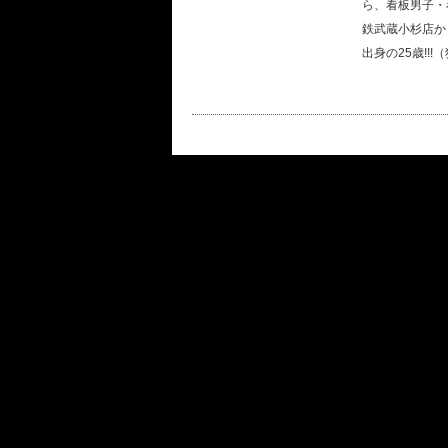
ら、看板男子・
鉄武蔵小杉店か
出身の25歳!!