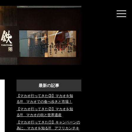
とり鉄探訪
最新の記事
【マカオ行ってきた③】マカオを知
る!!! マカオでの食べ歩きと市場！
【マカオ行ってきた②】マカオを知
る!!! マカオの街と世界遺産
【マカオ行ってきた①】キャンペーンの
為に、マカオを知る!!! アフリカンチキ