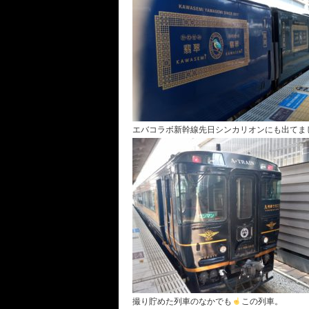
エバコラボ新幹線先日シンカリオンにも出てま
撮り貯めた列車のなかでも
この列車。