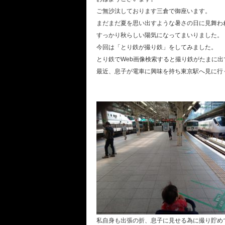
ご無沙汰しております三倉で御座います。
まだまだ夏を思い出すような暑さの日に見舞わ
すっかり秋らしい陽気になってまいりました。
今回は「とり鉄が撮り鉄」をしてみました。
とり鉄でWeb画像検索すると撮り鉄がたまに
最近、息子が電車に興味を持ち東京駅へ見に行
私自身も出張の折、息子に見せる為に撮り貯め