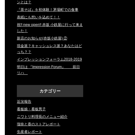
ンとは？
『茶そば』を初体験！茅場町での食事
表紙にも想いを込めて！！
祝!! new open!! 赤坂 小鉄屋に行って来ま
した！
新店のお知らせ(赤坂小鉄屋) ②
現金派？キャッシュレス派？あなたはど
っち？？
インプレッションフォーラム2018‐2019
明日は 『Impression Forum』 前日
リハ
カテゴリー
近況報告
看板娘・看板男子
ニワトリ料理長のメニュー紹介
瑠奈と香のストアレポート
生産者レポート