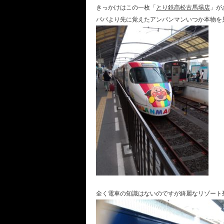
きっかけはこの一枚「
とり鉄高松古馬場店
」が
パパより先に覚えたアンパンマンいつか本物を
全く電車の知識はないのですが綺麗なリゾート