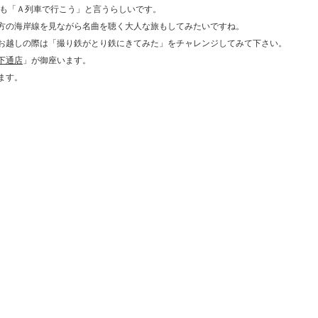
名も「Ａ列車で行こう」と言うらしいです。
方の海岸線を見ながら名曲を聴く大人な旅もしてみたいですね。
お越しの際は「撮り鉄がとり鉄にきてみた」をチャレンジしてみて下さい。
下通店
」が御座います。
ます。