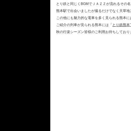
とり鉄と同じくBGMでＪＡＺＺが流れるその
熊本駅で出会いましたが撮るだけでなく天草地
この他にも魅力的な電車を多く見られる熊本に
ご紹介の列車が見られる熊本には「
とり鉄熊本
秋の行楽シーズン皆様のご利用お待ちしており