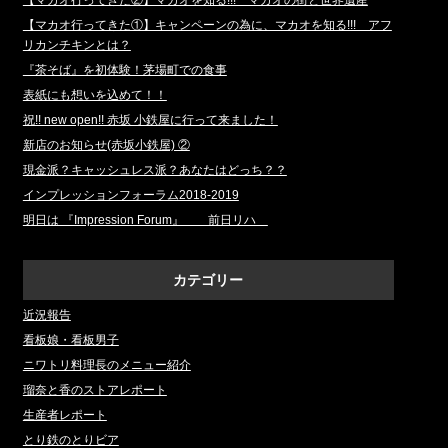
【マカオ行ってきた②】マカオを知る!!! マカオの街と世界遺産
【マカオ行ってきた①】キャンペーンの為に、マカオを知る!!! アフ
リカンチキンとは？
『茶そば』を初体験！茅場町での食事
表紙にも想いを込めて！！
祝!! new open!! 赤坂 小鉄屋に行って来ました！
新店のお知らせ(赤坂小鉄屋) ②
現金派？キャッシュレス派？あなたはどっち？？
インプレッションフォーラム2018‐2019
明日は 『Impression Forum』 前日リハ
カテゴリー
近況報告
看板娘・看板男子
ニワトリ料理長のメニュー紹介
瑠奈と香のストアレポート
生産者レポート
とり鉄のとりビア