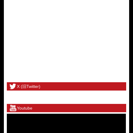
X (旧Twitter)
@toritetsuhonbuさんのツイート
Youtube