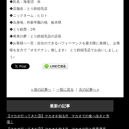
◆氏名：海老沼 央
◆店舗名：とり鉄稲毛店
◆ニックネーム：ヒロト
◆出身地：作新学園の地 栃木県
◆とり鉄歴：1年
◆将来の夢：とり鉄稲毛店の店長
◆お客様へ一言：自分のできるパフォーマンスを最大限に発揮し、お客
様を全力で『オモテナシ』致します♪ とり鉄稲毛店でお会いしましょ
う♪
« 前の記事へ
｜
一覧に戻る
｜
次の記事へ »
最新の記事
【マカオ行ってきた③】マカオを知る!!! マカオでの食べ歩きと市
場！