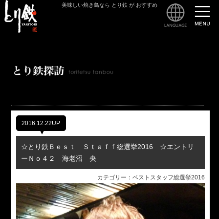
美味しい焼き鳥なら とり鉄 が おすすめ
とり
2016.12.22UP
☆とり鉄Ｂｅｓｔ Ｓｔａｆｆ総選挙2016 ☆エントリ
ーＮｏ４２ 海老沼 央
カテゴリー：ベストスタッフ総選挙2016