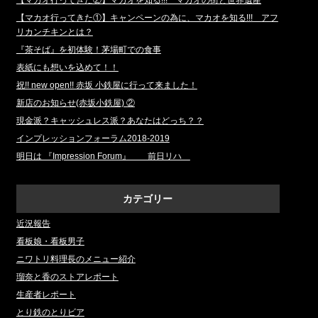
【マカオ行ってきた②】マカオを知る!!! マカオの街と世界遺産
【マカオ行ってきた①】キャンペーンの為に、マカオを知る!!! アフ
リカンチキンとは？
『茶そば』を初体験！茅場町での食事
表紙にも想いを込めて！！
祝!! new open!! 赤坂 小鉄屋に行って来ました！
新店のお知らせ(赤坂小鉄屋) ②
現金派？キャッシュレス派？あなたはどっち？？
インプレッションフォーラム2018‐2019
明日は 『Impression Forum』 前日リハ
カテゴリー
近況報告
看板娘・看板男子
ニワトリ料理長のメニュー紹介
瑠奈と香のストアレポート
生産者レポート
とり鉄のとりビア