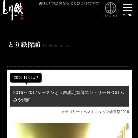
美味しい焼き鳥なら とり鉄 が おすすめ
とり
2016.11.02UP
2016～2017シーズンとり鉄認定焼師エントリーＮＯ31ふ
みや焼師
カテゴリー：ベストスタッフ総選挙2016