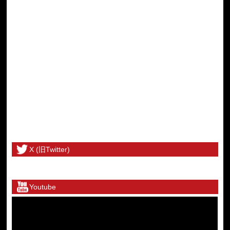
X (旧Twitter)
@toritetsuhonbuさんのツイート
Youtube