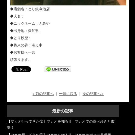
◆店舗名：とり鉄今池店
◆氏名：
◆ニックネーム：ふみや
◆出身地：愛知県
◆とり鉄歴：
◆将来の夢：考え中
◆お客様へ一言
頑張ります。
« 前の記事へ
｜
一覧に戻る
｜
次の記事へ »
最新の記事
【マカオ行ってきた③】マカオを知る!!! マカオでの食べ歩きと市
場！