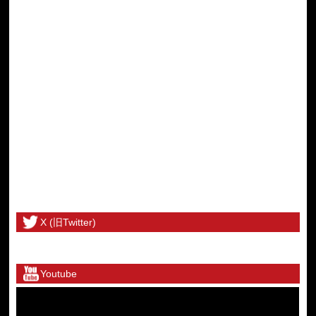
X (旧Twitter)
@toritetsuhonbuさんのツイート
Youtube