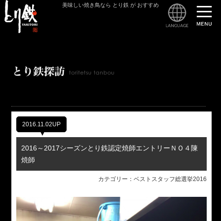
美味しい焼き鳥なら とり鉄 が おすすめ
とり
2016.11.02UP
2016～2017シーズンとり鉄認定焼師エントリーＮＯ４陳
焼師
カテゴリー：ベストスタッフ総選挙2016