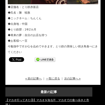
◆店舗名：とり鉄赤坂店
◆氏名：陳 暁敦
◆ニックネーム：ちんくん
◆出身地：中国
◆とり鉄歴：1年2カ月
◆将来の夢：自分のお店を持つ
◆お客様へ一言
今勉強中ですが心を込めてやきます。とり鉄の美味しい焼き鳥食べにき
てください
« 前の記事へ
｜
一覧に戻る
｜
次の記事へ »
最新の記事
【マカオ行ってきた③】マカオを知る!!! マカオでの食べ歩きと市
場！