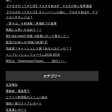
【マカオ行ってきた②】マカオを知る!!! マカオの街と世界遺産
【マカオ行ってきた①】キャンペーンの為に、マカオを知る!!! アフ
リカンチキンとは？
『茶そば』を初体験！茅場町での食事
表紙にも想いを込めて！！
祝!! new open!! 赤坂 小鉄屋に行って来ました！
新店のお知らせ(赤坂小鉄屋) ②
現金派？キャッシュレス派？あなたはどっち？？
インプレッションフォーラム2018‐2019
明日は 『Impression Forum』 前日リハ
カテゴリー
近況報告
看板娘・看板男子
ニワトリ料理長のメニュー紹介
瑠奈と香のストアレポート
生産者レポート