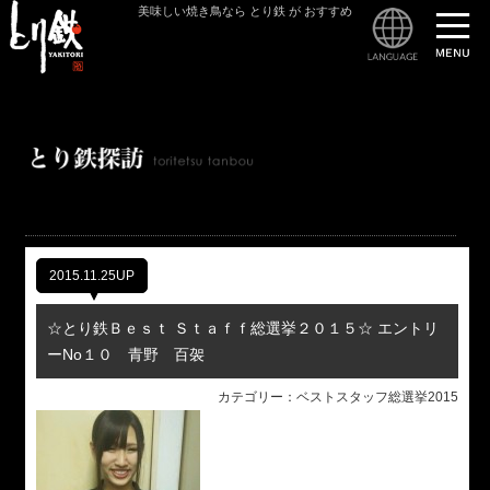
美味しい焼き鳥なら とり鉄 が おすすめ
とり
2015.11.25UP
☆とり鉄Ｂｅｓｔ Ｓｔａｆｆ総選挙２０１５☆ エントリ
ーNo１０ 青野 百袈
カテゴリー：ベストスタッフ総選挙2015