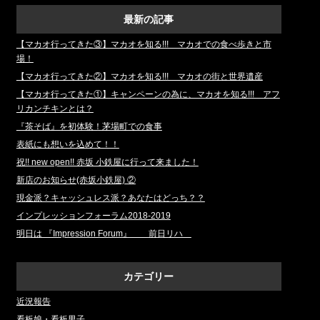
最新の記事
【マカオ行ってきた③】マカオを知る!!! マカオでの食べ歩きと市
場！
【マカオ行ってきた②】マカオを知る!!! マカオの街と世界遺産
【マカオ行ってきた①】キャンペーンの為に、マカオを知る!!! アフ
リカンチキンとは？
『茶そば』を初体験！茅場町での食事
表紙にも想いを込めて！！
祝!! new open!! 赤坂 小鉄屋に行って来ました！
新店のお知らせ(赤坂小鉄屋) ②
現金派？キャッシュレス派？あなたはどっち？？
インプレッションフォーラム2018‐2019
明日は 『Impression Forum』 前日リハ
カテゴリー
近況報告
看板娘・看板男子