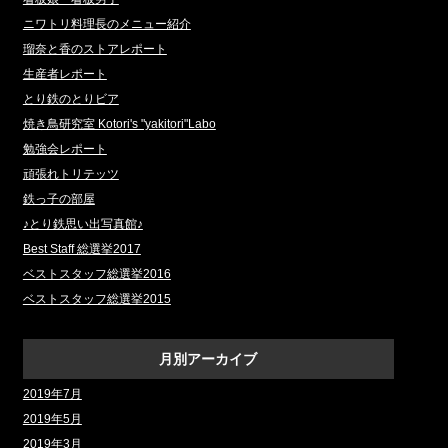
ニワトリ料理長のメニュー紹介
瑠奈と香のストアレポート
生産者レポート
とり鉄のとりビア
焼き鳥研究室 Kotori's "yakitori"Labo
勉強会レポート
頑張れトリテッツ
鉄っ子の部屋
♪とり鉄思い出写真館♪
Best Staff 総選挙2017
ベストスタッフ総選挙2016
ベストスタッフ総選挙2015
月別アーカイブ
2019年7月
2019年5月
2019年3月