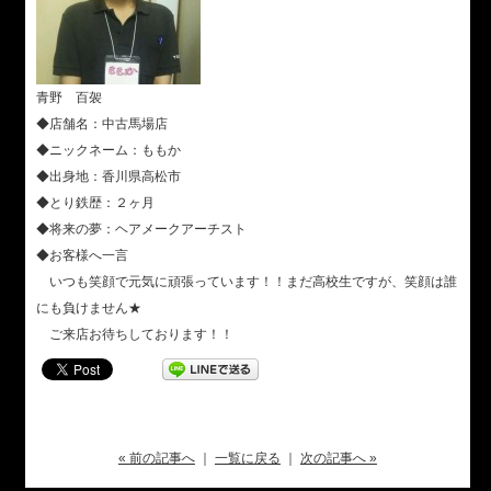
青野 百袈
◆店舗名：中古馬場店
◆ニックネーム：ももか
◆出身地：香川県高松市
◆とり鉄歴：２ヶ月
◆将来の夢：ヘアメークアーチスト
◆お客様へ一言
いつも笑顔で元気に頑張っています！！まだ高校生ですが、笑顔は誰
にも負けません★
ご来店お待ちしております！！
« 前の記事へ
｜
一覧に戻る
｜
次の記事へ »