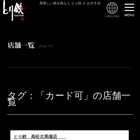
美味しい焼き鳥なら とり鉄 が おすすめ
とり
タグ：「カード可」の店舗一
覧
とり鉄 高松古馬場店