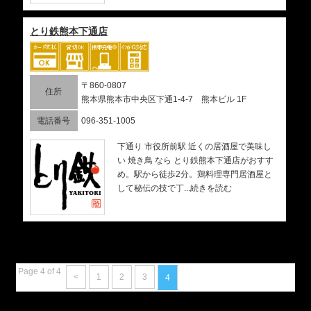
とり鉄熊本下通店
〒860-0807
住所
熊本県熊本市中央区下通1-4-7 熊本ビル 1F
電話番号
096-351-1005
下通り 市役所前駅 近くの居酒屋で美味し
い 焼き鳥 なら とり鉄熊本下通店がおすす
め。駅から徒歩2分。鶏料理専門居酒屋と
して秘伝の技で丁...続きを読む
Page 4 of 4
<
1
2
3
4