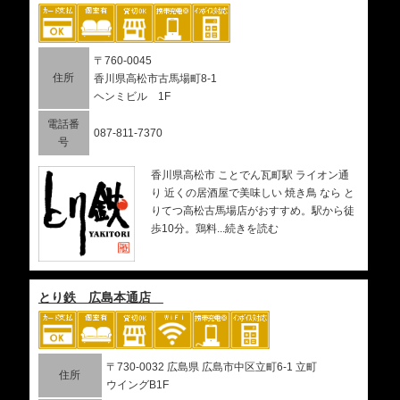
〒760-0045
住所
香川県高松市古馬場町8-1
ヘンミビル 1F
電話番
087-811-7370
号
香川県高松市 ことでん瓦町駅 ライオン通
り 近くの居酒屋で美味しい 焼き鳥 なら と
りてつ高松古馬場店がおすすめ。駅から徒
歩10分。鶏料...続きを読む
とり鉄 広島本通店
〒730-0032 広島県 広島市中区立町6-1 立町
住所
ウイングB1F