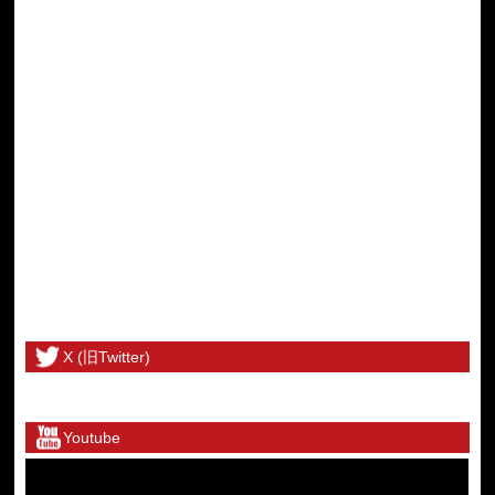
X (旧Twitter)
@toritetsuhonbuさんのツイート
Youtube