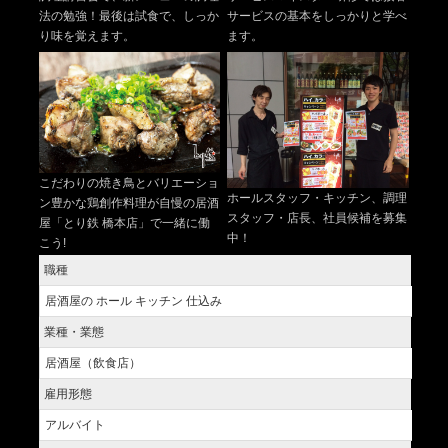
法の勉強！最後は試食で、しっか
サービスの基本をしっかりと学べ
り味を覚えます。
ます。
こだわりの焼き鳥とバリエーショ
ホールスタッフ・キッチン、調理
ン豊かな鶏創作料理が自慢の居酒
スタッフ・店長、社員候補を募集
屋「とり鉄 橋本店」で一緒に働
中！
こう!
職種
居酒屋の ホール キッチン 仕込み
業種・業態
居酒屋（飲食店）
雇用形態
アルバイト