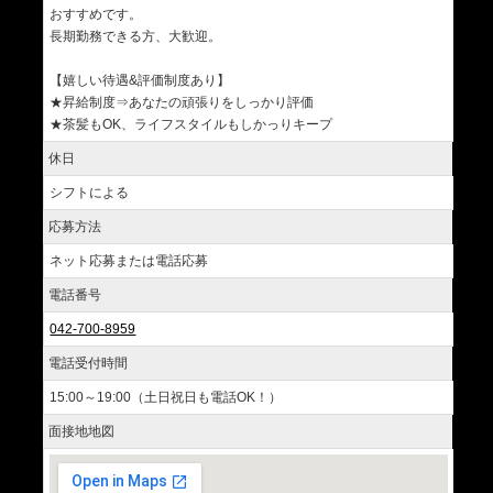
おすすめです。
長期勤務できる方、大歓迎。
【嬉しい待遇&評価制度あり】
★昇給制度⇒あなたの頑張りをしっかり評価
★茶髪もOK、ライフスタイルもしかっりキープ
休日
シフトによる
応募方法
ネット応募または電話応募
電話番号
042-700-8959
電話受付時間
15:00～19:00（土日祝日も電話OK！）
面接地地図