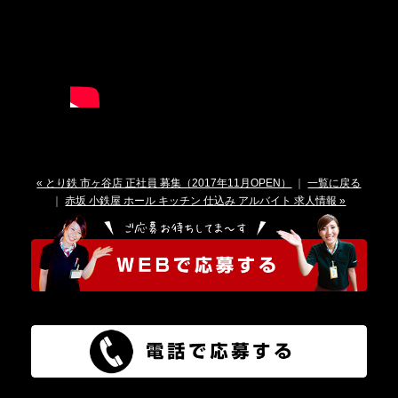
« とり鉄 市ヶ谷店 正社員 募集（2017年11月OPEN）
｜
一覧に戻る
｜
赤坂 小鉄屋 ホール キッチン 仕込み アルバイト 求人情報 »