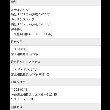
給与
ホールスタッフ
時給:1,162円～(深夜:1,453円)
キッチンスタッフ
時給:1,162円～(深夜:1,453円)
昇給あり
※研修期間あり（50～100時間）
最寄り駅
ＪＲ 橋本駅
京王相模原線 橋本駅
最寄駅からのアクセス
ＪＲ 橋本駅 徒歩2分
京王相模原線 橋本駅 徒歩3分
勤務先住所
〒252-0143
神奈川県相模原市緑区橋本6-12-15
S.G BLD vol.5 2F
勤務時間