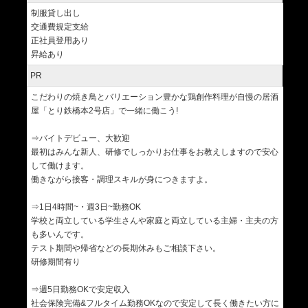
制服貸し出し
交通費規定支給
正社員登用あり
昇給あり
PR
こだわりの焼き鳥とバリエーション豊かな鶏創作料理が自慢の居酒
屋「とり鉄橋本2号店」で一緒に働こう!
⇒バイトデビュー、大歓迎
最初はみんな新人、研修でしっかりお仕事をお教えしますので安心
して働けます。
働きながら接客・調理スキルが身につきますよ。
⇒1日4時間~・週3日~勤務OK
学校と両立している学生さんや家庭と両立している主婦・主夫の方
も多いんです。
テスト期間や帰省などの長期休みもご相談下さい。
研修期間有り
⇒週5日勤務OKで安定収入
社会保険完備&フルタイム勤務OKなので安定して長く働きたい方に