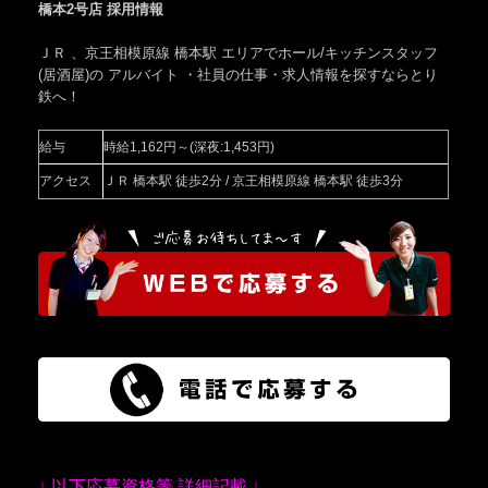
橋本2号店 採用情報
ＪＲ 、京王相模原線 橋本駅
エリアでホール/キッチンスタッフ
(居酒屋)の アルバイト ・社員の仕事・求人情報を探すならとり
鉄へ！
給与
時給1,162円～(深夜:1,453円)
アクセス
ＪＲ 橋本駅 徒歩2分 / 京王相模原線 橋本駅 徒歩3分
↓ 以下応募資格等 詳細記載 ↓