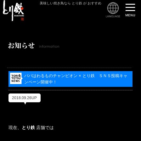
美味しい焼き鳥なら とり鉄 が おすすめ
とり
パパはわるものチャンピオン × とり鉄 ＳＮＳ投稿キャ
ンペーン開催中！
2018.09.26UP
現在、
とり鉄
店舗では