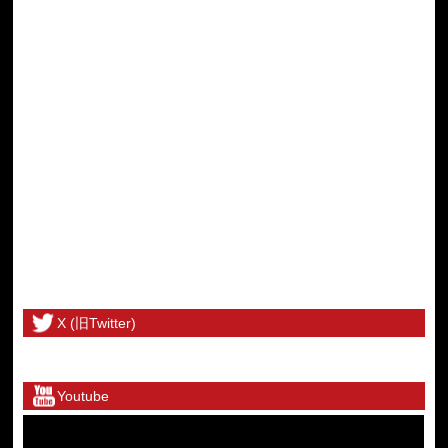
X (旧Twitter)
@toritetsuhonbuさんのツイート
Youtube