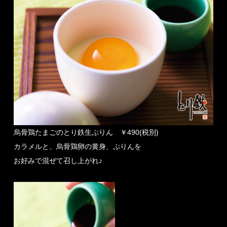
烏骨鶏たまごのとり鉄生ぷりん ￥490(税別)
カラメルと、烏骨鶏卵の黄身、ぷりんを
お好みで混ぜて召し上がれ♪