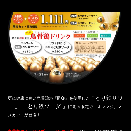
とり鉄サワ
更に健康に良い烏骨鶏の
『酢卵』
を使用した「
ー 」「
とり鉄ソーダ 」
に
期間限定で、オレンジ、マ
スカットが登場！