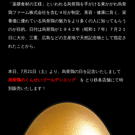
「薬膳食材の王様」といわれる烏骨鶏を手がける東かがわ烏骨
鶏ファーム株式会社を含む４社が制定。美容・健康に良く、栄
養価に優れている烏骨鶏の魅力をより多くの人に知ってもらう
のが目的。日付は烏骨鶏が１９４２年（昭和１７年）７月２１
日に大分、三重、広島などの主産地で天然記念物として指定さ
れたことから。
本日、7月21日（土）より、烏骨鶏の日を記念いたしまして
烏骨鶏のくんせい
ゴールデンエッグ
を とり鉄各店舗にて特
別販売いたします！