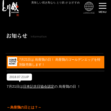
美味しい焼き鳥なら とり鉄 が おすすめ
とり
7月21日は 烏骨鶏の日！ 烏骨鶏のゴールデンエッグを特
別販売致します！
2018.07.21UP
7月21日は
日本記念日協会認定
の 烏骨鶏の日 ！
～烏骨鶏の日とは？～