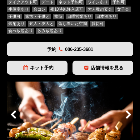
テイクアウト可
デート
ネット予約可
ワインあり
予約可
半個室あり
合コン
夜10時以降入店可
大人数の宴会
女子会
子供可
家族・子供と
接待
日曜営業あり
日本酒あり
焼酎あり
知人・友人と
落ち着いた空間
貸切可
食べ放題あり
飲み放題あり
予約
086-235-3681
ネット予約
店舗情報を見る