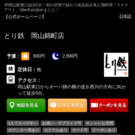
JR岡山駅東口徒歩5分！和の空間で味わう絶品焼き鳥と鶏料理！テイク
アウト、UberEats始めました！
日本語
【公式ホームページ】
とり鉄 岡山錦町店
予算：
800円
2,900円
定休日：
無
アクセス：
岡山駅東口からオーパ跡の横の道を西川の方向に向か
って徒歩5分。
1人で入りやすい
お祝い・サプライズ可
オシャレな空間
カウンター席あり
カクテルあり
カード可
クーポンあり