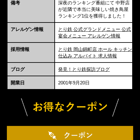
備考
深夜のランキング番組にて 中野店
が近隣で本当に美味しい焼き鳥屋
ランキング1位を獲得しました！
アレルゲン情報
とり鉄 公式グランドメニュー 公式
宴会メニュー アレルゲン情報
採用情報
とり鉄 岡山錦町店 ホール キッチン
仕込み アルバイト 求人情報
ブログ
発見！とり鉄探訪ブログ
開業日
2001年9月20日
お