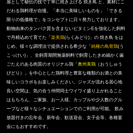
屋として秘伝の技で丁寧に焼き上げる 焼き鳥 と、素材にこ
だわる鶏料理が自慢。「本当に美味しいものを」「できる
限りの低価格で」をコンセプトに日々努力しております。
動物由来のタンパク質を含まないビタミンEを強化した飼料
で丹精込めて育てた「
楽美鶏
(らくみどり)」の 焼き鳥 をは
じめ、様々な調理法で提供される希少な「
純種の鳥骨鶏
(う
こっけい)」、全飼育期間無薬飼料で飼育したきめ細かく歯
ごたえのある肉質のオリジナル鶏「
奥州美鶏
（おうしゅう
びどり）」を中心とした鶏料理と豊富な種類のお酒との美
味しいコラボをお楽しみください。ジャズが流れる居心地
良い空間は、気の合う仲間同士ワイワイ盛り上がれること
はもちろん、ご家族、お一人様、カップルや少人数のグル
ープなど様々なシチュエーションでのご利用が可能。 飲み
放題付きの忘年会、新年会、歓送迎会、女子会等、各種宴
会にもおすすめです。