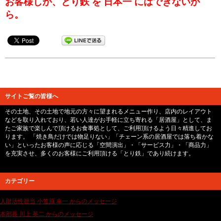
お客様しか、とり鉄 を 日本一 にはできないか
ら。
サイトご覧の皆様へ
その土地、その土地で地元の方々に望まれるメニュー作り、店内のレイアウト
などを取り入れており、若い人達がお手軽に立ち寄れる「居酒屋」として、ま
たご家族で楽しんで頂けるお食事処として、ご利用頂けるよう日々精進してお
ります。 「焼き鳥だけでは物足りない」「チェーン系の居酒屋では落ち着かな
い」といったお客様の声に応じる「空間演出」・「サービス力」・「商品力」
を充実させ、多くのお客様にご利用頂ける「とり鉄」であり続けます。
カテゴリー
人財活性担当 小笠原 幸一 からのメッセージ
本部長 川上 英二 からのメッセージ