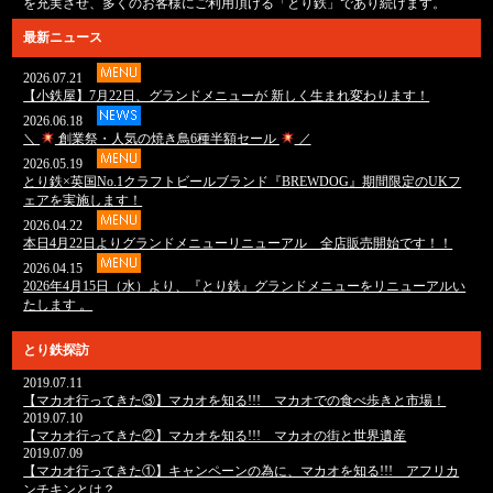
を充実させ、多くのお客様にご利用頂ける「とり鉄」であり続けます。
最新ニュース
2026.07.21
【小鉄屋】7月22日、グランドメニューが 新しく生まれ変わります！
2026.06.18
＼
創業祭・人気の焼き鳥6種半額セール
／
2026.05.19
とり鉄×英国No.1クラフトビールブランド『BREWDOG』期間限定のUKフ
ェアを実施します！
2026.04.22
本日4月22日よりグランドメニューリニューアル 全店販売開始です！！
2026.04.15
2026年4月15日（水）より、『とり鉄』グランドメニューをリニューアルい
たします 。
とり鉄探訪
2019.07.11
【マカオ行ってきた③】マカオを知る!!! マカオでの食べ歩きと市場！
2019.07.10
【マカオ行ってきた②】マカオを知る!!! マカオの街と世界遺産
2019.07.09
【マカオ行ってきた①】キャンペーンの為に、マカオを知る!!! アフリカ
ンチキンとは？