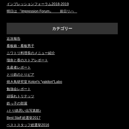
インプレッションフォーラム2018‐2019
明日は 『Impression Forum』 前日リハ
カテゴリー
近況報告
看板娘・看板男子
ニワトリ料理長のメニュー紹介
瑠奈と香のストアレポート
生産者レポート
とり鉄のとりビア
焼き鳥研究室 Kotori's "yakitori"Labo
勉強会レポート
頑張れトリテッツ
鉄っ子の部屋
♪とり鉄思い出写真館♪
Best Staff 総選挙2017
ベストスタッフ総選挙2016