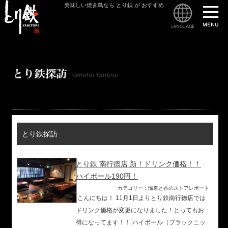
美味しい焼き鳥なら とり鉄 が おすすめ
とり
とり鉄探訪
とり鉄 南行徳店 新！ドリンク価格！！
ハイボール190円！
カテゴリー：瑠奈と香のストアレポート
こんにちは！ 11月1日よりとり鉄南行徳店では
ドリンク価格が変更になりました！とってもお
得になってます！！ ハイボール（ブラックニッ