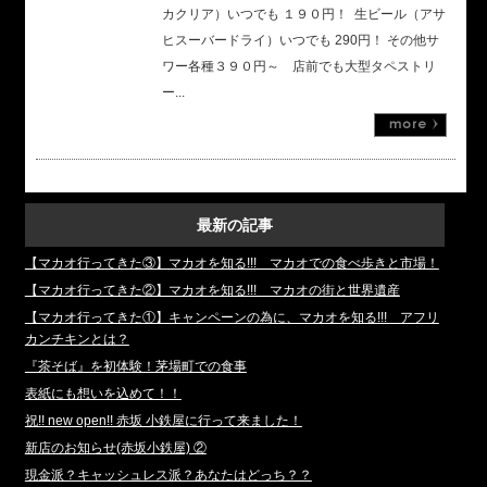
カクリア）いつでも １９０円！ 生ビール（アサ
ヒスーバードライ）いつでも 290円！ その他サ
ワー各種３９０円～ 店前でも大型タペストリ
ー...
最新の記事
【マカオ行ってきた③】マカオを知る!!! マカオでの食べ歩きと市場！
【マカオ行ってきた②】マカオを知る!!! マカオの街と世界遺産
【マカオ行ってきた①】キャンペーンの為に、マカオを知る!!! アフリ
カンチキンとは？
『茶そば』を初体験！茅場町での食事
表紙にも想いを込めて！！
祝!! new open!! 赤坂 小鉄屋に行って来ました！
新店のお知らせ(赤坂小鉄屋) ②
現金派？キャッシュレス派？あなたはどっち？？